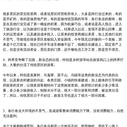
很多景区的背后投资商，或者说景区经营权所有人，大多是跨行业过来的，有的
是开矿的，有的是做房地产的，有的是做传统贸易的等等，各行各业的都有，都
是在其他行业完成了第一桶金的积累，因为机缘巧合，或者说是高人指点，进入
了旅游行业，以为旅游行业是个印钞机，结果进入以后，发现不是那么回事，庞
大的运营成本，以及建设成本投入，让原来的投资商难以承受，加上其他行业的
不景气，导致现在很多景区老板陷入资金困境，今年我见过的惨的一个老板，原
来是个亿万富翁，现在已经开车连车都修不起了，钱都压在建设上，固定资产上
亿，但是没有流动资金，景区卖的门票，还不够给员工开工资，那是苦不堪言。
4、跨界竞争断了后路，新业态的出现，特别是乡村游等站在政策风口上的跨界打
劫，大量的分流了传统景区的游客。
今年以来，特别是袁家村、马嵬驿、莫干山、乌镇等这类的新业态为代表的出
现，以及新农村建设的兴起、各类庄园、小镇的快速建成，加上媒体的引导和政
府政策的支持，让很多游客都转向了这类旅游资源。政府统计的多少多少客流
量，多少多少旅游收入，刨除水分不说，很大一部分游客和消费，被这类分流
了，所以，传统景区日子不好过，政策主导也是占了很大一部分因素。
5、各行各业大环境的不景气，造成游客整体消费能力下降。没有消费能力，自然
无法盈利。
这个大家都能感受到，各行各业都是一片效益不好。然而物价、房价又一路上