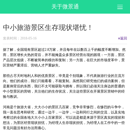
关于微景通
中小旅游景区生存现状堪忧！
发表时间：2018-05-16
≡返回
据了解，全国现有景区超过2.8万家，并且每年在以数百上千的幅度不断增加。然
而，景区增长火热的背后，并不能掩盖众多景区经营出现的困境：一方面，景区
产品层次低级，不断被简单的模仿和复制；另一方面，在巨大的市场变革中，景
区营销严重滞后、营销人才严重缺失。
那些占尽天时地利人和的优质景区，毕竟是个别现象，不代表旅游行业的主流方
向。他们的成功，我们只能看看，不能复制。虽然我们研究他们的成功案例，但
是案例背后的东西，我们不太可能获取与拥有，所以我们必须关注身边的普通的
中小型景区的营销，关注他们的生存状况，关注这些景区在开展景区营销中的经
验与教训。
河南是个旅游大省，大大小小的景区几百家，竞争非常惨烈，在惨烈的斗争中，
我一直在思考和研究，通过一边干，一边学，一边和同行之间的交流，以及实地
考察过的全国各地大大小小上百家景区，可以说是都是来源于景区真实的现状和
想法，为景区经营现状担忧，为经理人生存现状担忧，为经理人在工作中的一些
常见问题没有好办法而痛心。