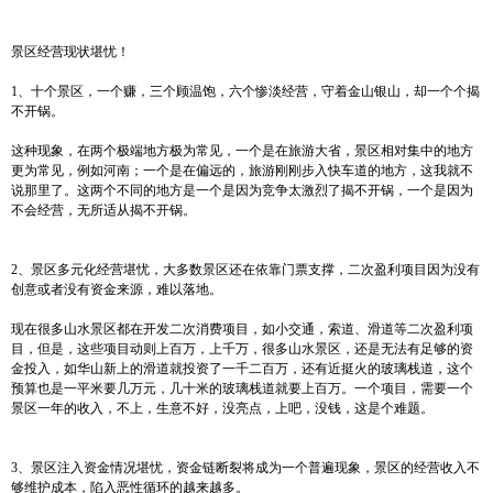
景区经营现状堪忧！
1、十个景区，一个赚，三个顾温饱，六个惨淡经营，守着金山银山，却一个个揭
不开锅。
这种现象，在两个极端地方极为常见，一个是在旅游大省，景区相对集中的地方
更为常见，例如河南；一个是在偏远的，旅游刚刚步入快车道的地方，这我就不
说那里了。这两个不同的地方是一个是因为竞争太激烈了揭不开锅，一个是因为
不会经营，无所适从揭不开锅。
2、景区多元化经营堪忧，大多数景区还在依靠门票支撑，二次盈利项目因为没有
创意或者没有资金来源，难以落地。
现在很多山水景区都在开发二次消费项目，如小交通，索道、滑道等二次盈利项
目，但是，这些项目动则上百万，上千万，很多山水景区，还是无法有足够的资
金投入，如华山新上的滑道就投资了一千二百万，还有近挺火的玻璃栈道，这个
预算也是一平米要几万元，几十米的玻璃栈道就要上百万。一个项目，需要一个
景区一年的收入，不上，生意不好，没亮点，上吧，没钱，这是个难题。
3、景区注入资金情况堪忧，资金链断裂将成为一个普遍现象，景区的经营收入不
够维护成本，陷入恶性循环的越来越多。