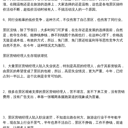
涨。在顾温饱还是去旅游的选择上，大家选择的还是温饱，这也是各地景区搞特
价活动不断，超低价活动时候有人，不搞活动没人的一个原因。
6、同行业粗暴的低价竞争，这种方式，不仅伤害了自己景区，也伤害了同行业。
景区没钱，除了节假日，大多时间门可罗雀，在生存还是发展的选择面前，自然
是，抢夺生存权。能挣钱挣钱，挣不到钱图个热闹也行，在这种心理下，价格战
无疑是成本低，有效的方式，所以，免门票、免门票还给返利等等恶性竞争方式
自然不意外。在今年，这种情况尤为激烈。
景区营销经理人生存现状堪忧
1、大量景区营销经理人陷入失业状态，特别是高层的经理人，由于其薪资较高，
由景区的希望变成了景区的包袱，所以，高层失业情况，更为严重。今年，已经
占到一半以上。这个比例是非常可怕的。
2、很多在景区艰难支撑的景区营销经理人，苦不堪言。发不下来工资，没有营销
费用，没有广告支出，单靠一张嘴两条腿跑渠道的现象成为普遍。
3、景区营销经理人陷入职业迷茫，不知道出路在何方。旅游这行业干半年歇半
年，现在加上行业不景气，半年也养不活自己，景区不挣钱，工作不挣钱，前途
何在，让很多人迷茫。