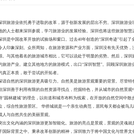
深圳旅游业依托勇于进取的改革，源于创新发展的层出不穷。深圳旅游业
地的人士都来深圳参观，学习旅游业的发展经验。深圳也将这些旅游智慧
深圳是中国改革开放的试验场和窗口。过去40年创造的“深圳奇迹”引起
令人印象深刻。众所周知，在旅游资源和产业方面，深圳没有先天优势，
源。与其他着名的旅游城市相比，它可以说处于明显的劣势。然后，深圳
的旅游产业。建立其他地方的旅游模式，出口“深圳智慧”。回顾深圳旅游
的真正本质，敢于尝试的开拓者。
深谙自然的深圳旅游更具吸引力。自然美是旅游景观重要的背景。尽管特
但深圳善于利用有限的自然资源寻找点，挖掘特色，并从城市的自然景观
持“园林建城”的理念，以街道和城市布料为线索，在开放的自然空间中散
位，综合性旅游景区。 华侨城就是一个亲生动典范，居民每天都会被鸟
成人与自然共生的美丽景观。
突出文化内涵的深圳旅游更加智能化。旅游的亮点是景观，景观的灵魂就
于国际背景之中。秉承改革创新的精神，深圳致力于将中国文化与世界文