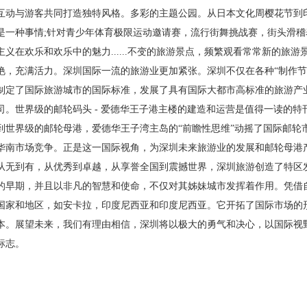
互动与游客共同打造独特风格。多彩的主题公园。从日本文化周樱花节到
是一种事情;针对青少年体育极限运动邀请赛，流行街舞挑战赛，街头滑
主义在欢乐和欢乐中的魅力......不变的旅游景点，频繁观看常常新的旅
艳，充满活力。深圳国际一流的旅游业更加紧张。深圳不仅在各种“制作节
制定了国际旅游城市的国际标准，发展了具有国际大都市高标准的旅游产业
司。世界级的邮轮码头 - 爱德华王子港主楼的建造和运营是值得一读的
到世界级的邮轮母港，爱德华王子湾主岛的“前瞻性思维”动摇了国际邮轮
华南市场竞争。正是这一国际视角，为深圳未来旅游业的发展和邮轮母港产
从无到有，从优秀到卓越，从享誉全国到震撼世界，深圳旅游创造了特区
的早期，并且以非凡的智慧和使命，不仅对其姊妹城市发挥着作用。凭借
国家和地区，如安卡拉，印度尼西亚和印度尼西亚。它开拓了国际市场的
本。展望未来，我们有理由相信，深圳将以极大的勇气和决心，以国际视野
标志。